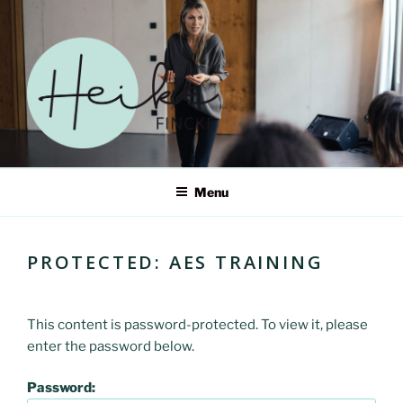
Skip
to
content
HEIKE FINCKE – ERWECKE
Menu
DEIN SELBST IN EINER
WELT IM WANDEL
PROTECTED: AES TRAINING
This content is password-protected. To view it, please
enter the password below.
Password: