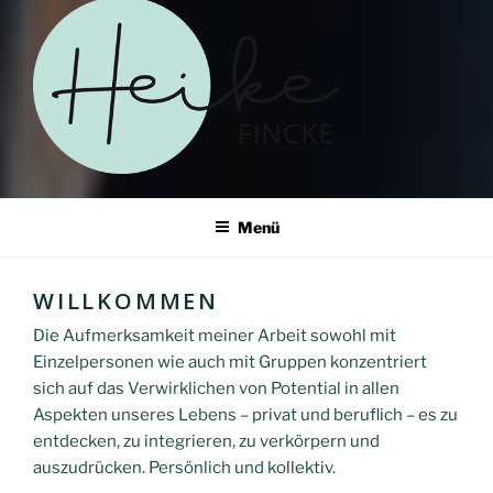
HEIKE FINCKE – ERWECKE
Menü
DEIN SELBST IN EINER
WELT IM WANDEL
WILLKOMMEN
Die Aufmerksamkeit meiner Arbeit sowohl mit
Einzelpersonen wie auch mit Gruppen konzentriert
sich auf das Verwirklichen von Potential in allen
Aspekten unseres Lebens – privat und beruflich – es zu
entdecken, zu integrieren, zu verkörpern und
auszudrücken. Persönlich und kollektiv.