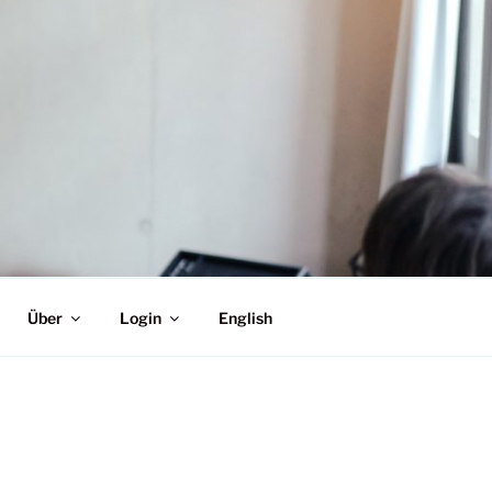
N EINER WELT IM
Über
Login
English