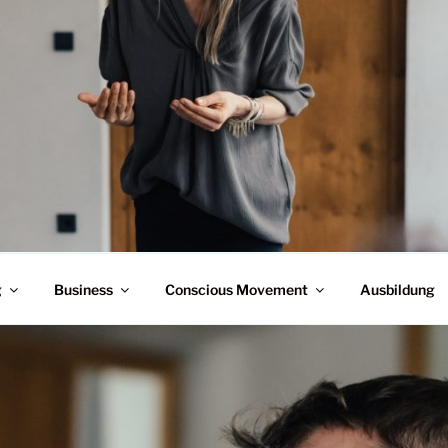
 – ERWECKE DEIN SELBST I
g
Business
Conscious Movement
Ausbildung