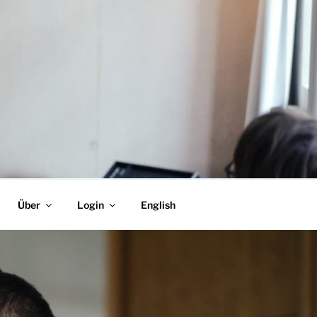
N EINER WELT IM
Über
Login
English